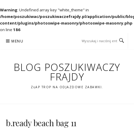
Warning
: Undefined array key "white_theme" in
/home/poszukiwac/poszukiwaczefrajdy.pl/application/public/blo
content/plugins/photoswipe-masonry/photoswipe-masonry.php
on line
186
Przejdź
MENU
do
treści
BLOG POSZUKIWACZY
FRAJDY
ZŁAP TROP NA ODJAZDOWE ZABAWKI.
b.ready beach bag 11