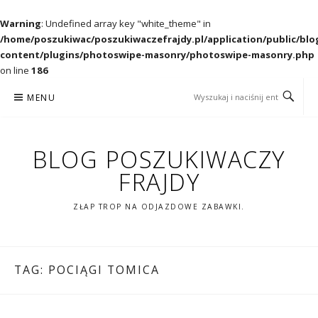
Warning
: Undefined array key "white_theme" in
/home/poszukiwac/poszukiwaczefrajdy.pl/application/public/blo
content/plugins/photoswipe-masonry/photoswipe-masonry.php
on line
186
Przejdź
MENU
do
treści
BLOG POSZUKIWACZY
FRAJDY
ZŁAP TROP NA ODJAZDOWE ZABAWKI.
TAG:
POCIĄGI TOMICA