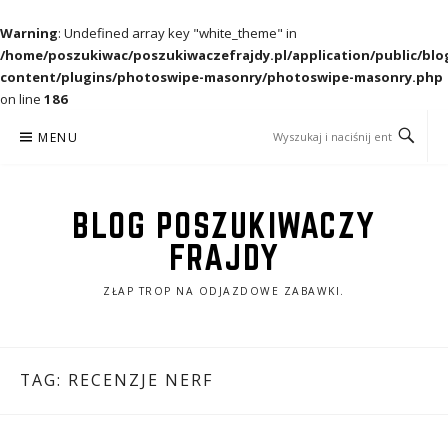
Warning
: Undefined array key "white_theme" in
/home/poszukiwac/poszukiwaczefrajdy.pl/application/public/blo
content/plugins/photoswipe-masonry/photoswipe-masonry.php
on line
186
Przejdź
MENU
do
treści
BLOG POSZUKIWACZY
FRAJDY
ZŁAP TROP NA ODJAZDOWE ZABAWKI.
TAG:
RECENZJE NERF