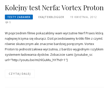
Kolejny test Nerfa: Vortex Proton
TESTY ZABAWEK
EKAJTEKBLOGGER
19 KWIETNIA, 2012
1
W poprzednim filmie pokazaliśmy wam wyrzutnie Nerf Praxis którą
najlepiej trzyma się oburącz. Dziś przedstawimy krótki film z czymś
równie skutecznym ale znacznie bardziej poręcznym. Vortex
Proton to jednostrzałowa wyrzutnia, z bardzo wygodnym i szybkim
systemem ładowania dysków. Zobaczcie sami: [youtube_sc
url=”http://youtu.be/mLhlGuMu_hY?hd=1″]
CZYTAJ DALEJ