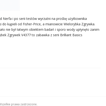
Nerfa i po serii testów wyrzutni na prośbę użytkownika
do kąpieli od Fisher-Price, a mianowicie Wielorybka Zgrywka.
ało nie był łatwym obiektem badań i sporo wody upłynęło zanim
ek Zgrywek V4377 to zabawka z serii Brilliant Basics
Wszelkie prawa zastrzeżone.