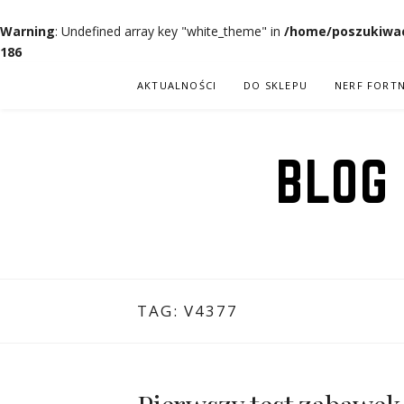
Warning
: Undefined array key "white_theme" in
/home/poszukiwac
186
Przejdź
AKTUALNOŚCI
DO SKLEPU
NERF FORTN
do
treści
BLOG
TAG:
V4377