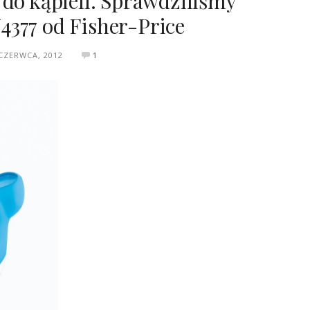
 do kąpieli. Sprawdziliśmy
377 od Fisher-Price
CZERWCA, 2012
1