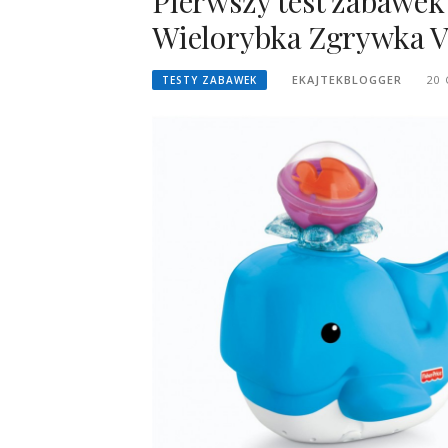
Pierwszy test zabawek
Wielorybka Zgrywka V4
EKAJTEKBLOGGER
20 
TESTY ZABAWEK