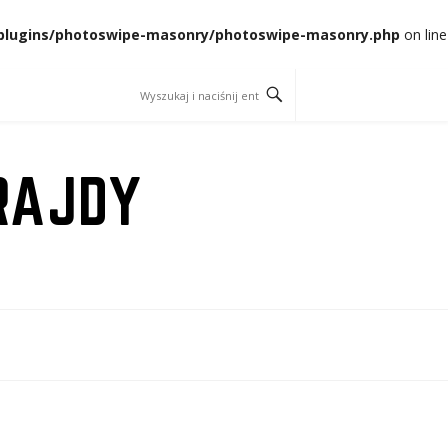
t/plugins/photoswipe-masonry/photoswipe-masonry.php
on line
RAJDY