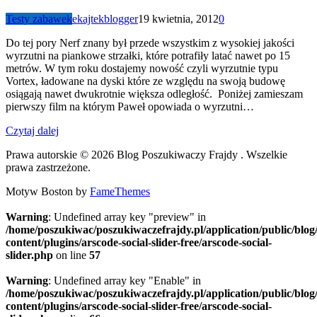
Testy zabawek
ekajtekblogger
19 kwietnia, 2012
0
Do tej pory Nerf znany był przede wszystkim z wysokiej jakości
wyrzutni na piankowe strzałki, które potrafiły latać nawet po 15
metrów. W tym roku dostajemy nowość czyli wyrzutnie typu
Vortex, ładowane na dyski które ze względu na swoją budowę
osiągają nawet dwukrotnie większa odległość. Poniżej zamieszam
pierwszy film na którym Paweł opowiada o wyrzutni…
Czytaj dalej
Prawa autorskie © 2026 Blog Poszukiwaczy Frajdy . Wszelkie
prawa zastrzeżone.
Motyw Boston by
FameThemes
Warning
: Undefined array key "preview" in
/home/poszukiwac/poszukiwaczefrajdy.pl/application/public/blog
content/plugins/arscode-social-slider-free/arscode-social-
slider.php
on line
57
Warning
: Undefined array key "Enable" in
/home/poszukiwac/poszukiwaczefrajdy.pl/application/public/blog
content/plugins/arscode-social-slider-free/arscode-social-