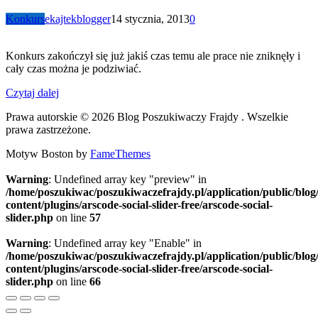
Konkurs
ekajtekblogger
14 stycznia, 2013
0
Konkurs zakończył się już jakiś czas temu ale prace nie zniknęły i
cały czas można je podziwiać.
Czytaj dalej
Prawa autorskie © 2026 Blog Poszukiwaczy Frajdy . Wszelkie
prawa zastrzeżone.
Motyw Boston by
FameThemes
Warning
: Undefined array key "preview" in
/home/poszukiwac/poszukiwaczefrajdy.pl/application/public/blog
content/plugins/arscode-social-slider-free/arscode-social-
slider.php
on line
57
Warning
: Undefined array key "Enable" in
/home/poszukiwac/poszukiwaczefrajdy.pl/application/public/blog
content/plugins/arscode-social-slider-free/arscode-social-
slider.php
on line
66