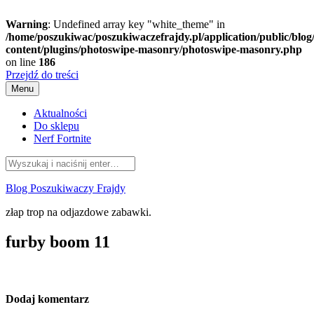
Warning
: Undefined array key "white_theme" in
/home/poszukiwac/poszukiwaczefrajdy.pl/application/public/blog
content/plugins/photoswipe-masonry/photoswipe-masonry.php
on line
186
Przejdź do treści
Menu
Aktualności
Do sklepu
Nerf Fortnite
Blog Poszukiwaczy Frajdy
złap trop na odjazdowe zabawki.
furby boom 11
Dodaj komentarz