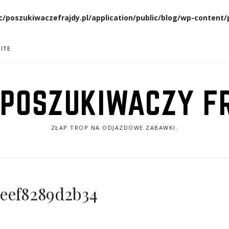
/poszukiwaczefrajdy.pl/application/public/blog/wp-conten
ITE
 POSZUKIWACZY F
ZŁAP TROP NA ODJAZDOWE ZABAWKI.
5eef8289d2b34