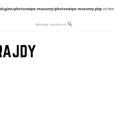
t/plugins/photoswipe-masonry/photoswipe-masonry.php
on line
RAJDY