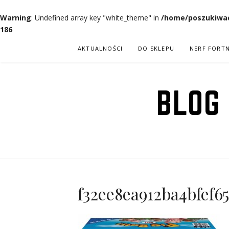
Warning
: Undefined array key "white_theme" in
/home/poszukiwac
186
Przejdź
AKTUALNOŚCI
DO SKLEPU
NERF FORTN
do
treści
BLOG
f32ee8ea912ba4bfef6