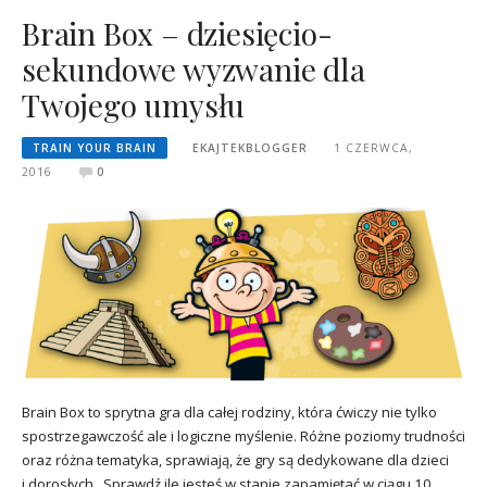
Brain Box – dziesięcio-
sekundowe wyzwanie dla
Twojego umysłu
TRAIN YOUR BRAIN
EKAJTEKBLOGGER
1 CZERWCA,
2016
0
Brain Box to sprytna gra dla całej rodziny, która ćwiczy nie tylko
spostrzegawczość ale i logiczne myślenie. Różne poziomy trudności
oraz różna tematyka, sprawiają, że gry są dedykowane dla dzieci
i dorosłych. Sprawdź ile jesteś w stanie zapamiętać w ciągu 10